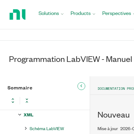
Return
Fonction Composer un chemin
to
Solutions
Products
Perspectives
Home
Fonction Décomposer un
Page
chemin
Constantes de fichiers
VIs de Fichiers de
Programmation LabVIEW - Manuel 
configuration
TDM en continu
Stockage/DataPlugin
Sommaire
DOCUMENTATION PRO
Zip
Nouveau
XML
Schéma LabVIEW
Mise à jour
2026-