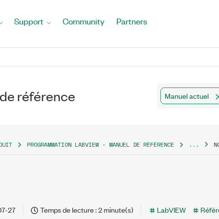
Support
Community
Partners
de référence
Manuel actuel
DUIT
PROGRAMMATION LABVIEW - MANUEL DE RÉFÉRENCE
...
N
07-27
Temps de lecture : 2 minute(s)
LabVIEW
Référ