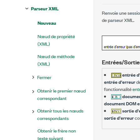
Parseur XML
Renvoie une sessio
de parseur XML.
Nouveau
Nœud de propriété
(XML)
Nœud de méthode
Entrées/Sortie
(XML)
entrée d'
Fermer
entrée d'erreur
dé
fonctionnalité
ent
Obtenir le premier nœud
documen
correspondant
document DOM en
Obtenir tous les nœuds
sortie d
sortie d'erreur
con
correspondants
Obtenir le frère non
texte suivant