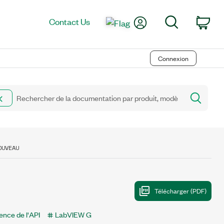
My Account
Search
Contact Us
Car
Connexion
OUVEAU
ence de l'API
LabVIEW G