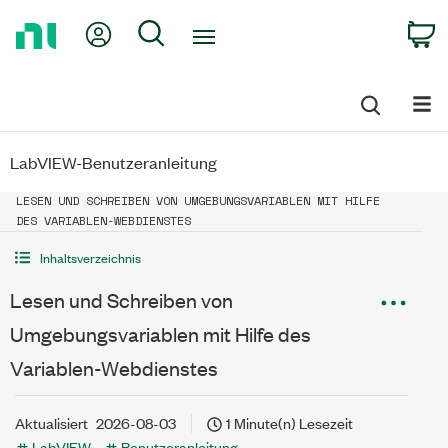
Return
My Account
Search
C
to
Home
Page
LabVIEW-Benutzeranleitung
LESEN UND SCHREIBEN VON UMGEBUNGSVARIABLEN MIT HILFE
DES VARIABLEN-WEBDIENSTES
Inhaltsverzeichnis
Lesen und Schreiben von
Umgebungsvariablen mit Hilfe des
Variablen-Webdienstes
Aktualisiert
2026-08-03
1 Minute(n) Lesezeit
LabVIEW
Benutzeranleitung