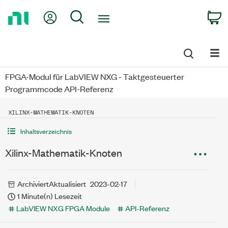
Return
My Account
Search
C
to
Home
Page
FPGA-Modul für LabVIEW NXG - Taktgesteuerter
Programmcode API-Referenz
XILINX-MATHEMATIK-KNOTEN
Inhaltsverzeichnis
Xilinx-Mathematik-Knoten
Archiviert
Aktualisiert
2023-02-17
1 Minute(n) Lesezeit
LabVIEW NXG FPGA Module
API-Referenz