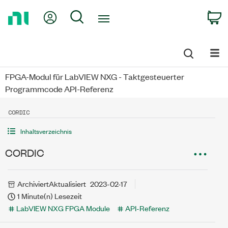
Return
My Account
Search
C
to
Home
Page
FPGA-Modul für LabVIEW NXG - Taktgesteuerter
Programmcode API-Referenz
CORDIC
Inhaltsverzeichnis
CORDIC
Archiviert
Aktualisiert
2023-02-17
1 Minute(n) Lesezeit
LabVIEW NXG FPGA Module
API-Referenz