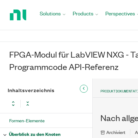
Return
to
Solutions
Products
Perspectives
Home
Page
FPGA-Modul für LabVIEW NXG - Ta
Programmcode API-Referenz
Inhaltsverzeichnis
PRODUKTDOKUMENTAT
Nach allg
Formen-Elemente
Archiviert
A
Überblick zu den Knoten