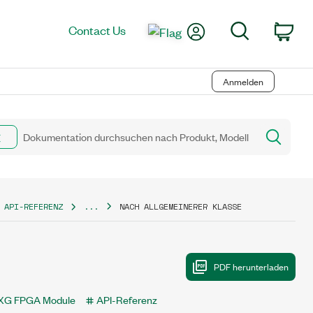
My Account
Search
Contact Us
Car
Anmelden
 API-REFERENZ
...
NACH ALLGEMEINERER KLASSE
XG FPGA Module
API-Referenz