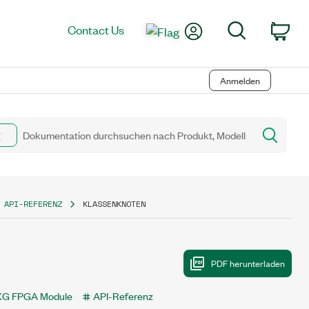
My Account
Search
Contact Us
Car
Anmelden
 API-REFERENZ
KLASSENKNOTEN
XG FPGA Module
API-Referenz