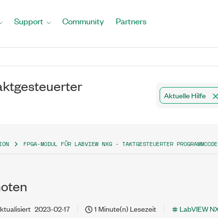
Support
Community
Partners
ktgesteuerter
Aktuelle Hilfe
ION
FPGA-MODUL FÜR LABVIEW NXG - TAKTGESTEUERTER PROGRAMMCODE
noten
ktualisiert
2023-02-17
1 Minute(n) Lesezeit
LabVIEW N