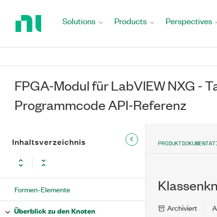
Return
to
Solutions
Products
Perspectives
Home
Page
FPGA-Modul für LabVIEW NXG - Ta
Programmcode API-Referenz
Inhaltsverzeichnis
PRODUKTDOKUMENTAT
Klassenk
Formen-Elemente
Archiviert
A
Überblick zu den Knoten