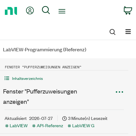
Return
My Account
Search
C
to
Home
Page
LabVIEW-Programmierung (Referenz)
FENSTER "PUFFERZUWEISUNGEN ANZEIGEN"
Inhaltsverzeichnis
Fenster "Pufferzuweisungen
anzeigen"
Aktualisiert
2026-07-27
3 Minute(n) Lesezeit
LabVIEW
API-Referenz
LabVIEW G