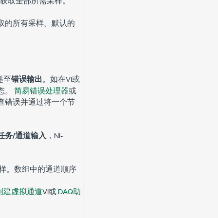
务获取全部所需采样。
取的所有采样。默认的
递至
错误输出
。如在VI或
态。
简易错误处理器
或
查错误并通过将一个节
任务/通道输入
，NI-
样。数组中的通道顺序
x创建虚拟通道
VI或
DAQ助