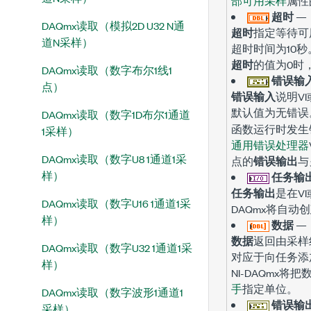
部可用采样
属性
超时
—
DAQmx读取（模拟2D U32 N通
超时
指定等待可
道N采样）
超时时间为10秒
超时
的值为0时
DAQmx读取（数字布尔1线1
错误输
点）
错误输入
说明V
默认值为
无错误
DAQmx读取（数字1D布尔1通道
函数运行时发生
1采样）
通用错误处理器
DAQmx读取（数字U8 1通道1采
点的
错误输出
与
样）
任务输
任务输出
是在V
DAQmx读取（数字U16 1通道1采
DAQmx将自动
样）
数据
—
数据
返回由采样
DAQmx读取（数字U32 1通道1采
对应于向任务添
样）
NI-DAQmx
手
指定单位。
DAQmx读取（数字波形1通道1
错误输
采样）