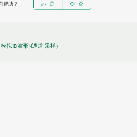
有帮助？
是
否
（模拟1D波形N通道1采样）