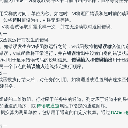
的值为TRUE，VI将读取缓冲区中当前可用的采样，而不等待任
用采样的时间，单位为秒。如超时，VI将返回错误和超时前的读
。如将
超时
值设为-1，VI将无限等待。
，VI将尝试读取所需采样一次，并在无法读取时返回错误。
入
—
I或函数运行前发生的错误。
。如错误发生在VI或函数运行之前，VI或函数将把
错误输入
值传
错误，VI或函数将正常运行，并在
错误输出
中设置自身的错误状
VI可用于显示错误代码的说明信息。
错误输入
和
错误输出
用于检
另一个节点的
错误输入
连线指定执行顺序。
出
—
I或函数执行结束后，对任务的引用。如将通道或通道列表连接至
创建任务。
组成的二维数组。行对应于任务中的通道。列对应于通道中的采
加通道的顺序，或
待读取通道
属性中指定的通道顺序。
将把数据换算为测量单位，包括用于通道的自定义换算。通过
DAQm
出
—