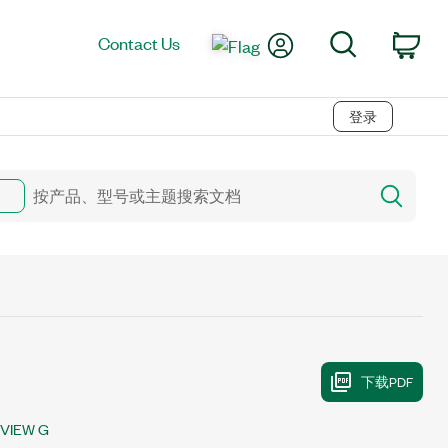
My Account
Search
Contact Us
Car
登录
bVIEW G