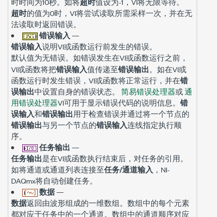
时时间为10秒。如将
超时
值设为-1，VI将无限等待。
超时
的值为0时，VI将尝试读取所需采样一次，并在无
法读取时返回错误。
错误输入
—
错误输入
说明VI或函数运行前发生的错误。
默认值为
。如错误发生在VI或函数运行之前，
无错误
VI或函数将把
错误输入
值传递至
错误输出
。如在VI或
函数运行时发生错误，VI或函数将正常运行，并在
错
误输出
中设置自身的错误状态。
简易错误处理器
或
通
用错误处理器
VI可用于显示错误代码的说明信息。
错
误输入
和
错误输出
用于检查错误并通过将一个节点的
错误输出
与另一个节点的
错误输入
连线指定执行顺
序。
任务输出
—
任务输出
是在VI或函数执行结束后，对任务的引用。
如将通道或通道列表连接至
任务/通道输入
，NI-
DAQmx将自动创建任务。
数据
—
数据
返回由波形组成的一维数组。数组中的每个元素
都对应于任务中的一个通道。数组中的通道顺序对应