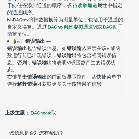
于向任务添加通道的顺序，或
待读取通道
属性中指定
的通道顺序。
NI-DAQmx将把数据换算为测量单位，包括用于通道的
自定义换算。通过
DAQmx创建虚拟通道
VI或
DAQ助手
指定单位。
错误输出
—
错误输出
包含错误信息。如
错误输入
表示在该VI或函
数运行前已出现错误，
错误输出
将包含相同错误信
息。否则，
错误输出
将表明VI或函数产生的错误状
态。
右键单击
错误输出
的前面板显示控件，从快捷菜单中
选择
解释错误
可获取更多关于该错误的信息。
上级主题：
DAQmx读取
该信息是否对您有帮助？