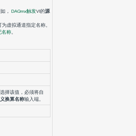
例如，
DAQmx触发
VI的
源
表可为虚拟通道指定名称。
配名称
。
选择该值，必须将自
义换算名称
输入端。