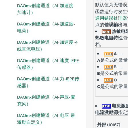
默认值为
无错误
DAQmx创建通道（AI-加速度-
函数运行时发生
加速计）
通用错误处理器
DAQmx创建通道（AI-加速度-
点的
错误输出
与
电荷）
热敏电
热敏电阻特性
包
DAQmx创建通道（AI-加速度-4
档。
线直流电压）
A
—
A
是公式的常量
DAQmx创建通道（AI-速度-IEPE
B
—
传感器）
B
是公式的常量
DAQmx创建通道（AI-力-IEPE传
C
—
感器）
C
是公式的常量
DAQmx创建通道（AI-声压-麦
克风）
电流激
电流激励源
指定
DAQmx创建通道（AI-电压-带
激励自定义）
外部
(10167)