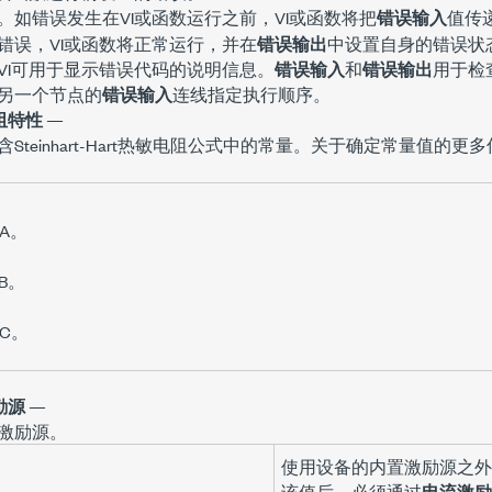
。如错误发生在VI或函数运行之前，VI或函数将把
错误输入
值传
错误，VI或函数将正常运行，并在
错误输出
中设置自身的错误状
VI可用于显示错误代码的说明信息。
错误输入
和
错误输出
用于检
另一个节点的
错误输入
连线指定执行顺序。
阻特性
—
含Steinhart-Hart热敏电阻公式中的常量。关于确定常量值的
A。
B。
C。
励源
—
激励源。
使用设备的内置激励源之外
该值后，必须通过
电流激励