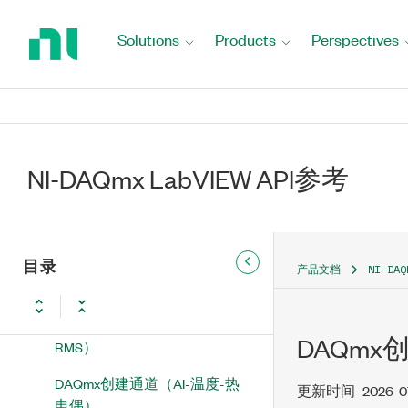
Return
to
Solutions
Products
Perspectives
Home
NI-DAQmx LabVIEW API参考
Page
DAQmx－数据采集VI和函数
DAQmx Task Name
NI-DAQmx LabVIEW API参考
DAQmx Global Channel
DAQmx创建虚拟通道
目录
DAQmx创建通道（AI-电压-基
产品文档
NI-DA
本）
DAQmx创建通道（AI-电压-
DAQmx
RMS）
DAQmx创建通道（AI-温度-热
更新时间
2026-0
电偶）