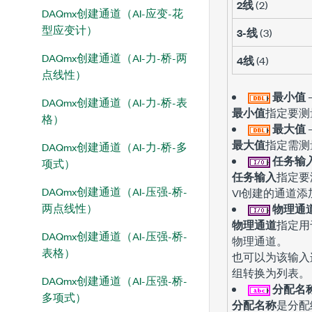
2线
(2)
DAQmx创建通道（AI-应变-花
型应变计）
3-线
(3)
DAQmx创建通道（AI-力-桥-两
4线
(4)
点线性）
最小值
DAQmx创建通道（AI-力-桥-表
最小值
指定要测
格）
最大值
最大值
指定需测
DAQmx创建通道（AI-力-桥-多
任务输
项式）
任务输入
指定要
DAQmx创建通道（AI-压强-桥-
VI创建的通道
两点线性）
物理通
物理通道
指定用
DAQmx创建通道（AI-压强-桥-
物理通道。
表格）
也可以为该输入
组转换为列表。
DAQmx创建通道（AI-压强-桥-
分配名
多项式）
分配名称
是分配