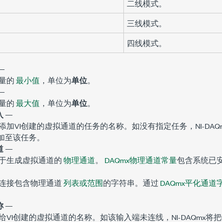
二线模式。
三线模式。
四线模式。
—
量的
最小值
，单位为
单位
。
—
量的
最大值
，单位为
单位
。
入
—
添加VI创建的虚拟通道的任务的名称。如没有指定任务，NI-DA
添加至该任务。
道
—
于生成虚拟通道的
物理通道
。
DAQmx物理通道常量
包含系统已
连接包含物理通道
列表或范围
的字符串。通过
DAQmx平化通道
称
—
给VI创建的虚拟通道的名称。如该输入端未连线，NI-DAQmx