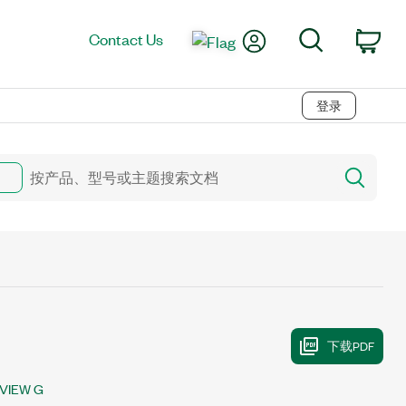
My Account
Search
Contact Us
Car
登录
VIEW G