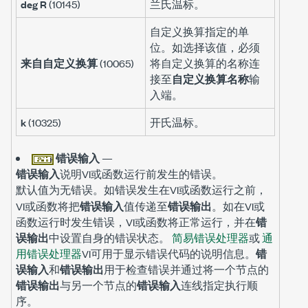
deg R
(10145)
兰氏温标。
自定义换算指定的单
位。如选择该值，必须
来自自定义换算
(10065)
将自定义换算的名称连
接至
自定义换算名称
输
入端。
k
(10325)
开氏温标。
错误输入
—
错误输入
说明VI或函数运行前发生的错误。
默认值为
。如错误发生在VI或函数运行之前，
无错误
VI或函数将把
错误输入
值传递至
错误输出
。如在VI或
函数运行时发生错误，VI或函数将正常运行，并在
错
误输出
中设置自身的错误状态。
简易错误处理器
或
通
用错误处理器
VI可用于显示错误代码的说明信息。
错
误输入
和
错误输出
用于检查错误并通过将一个节点的
错误输出
与另一个节点的
错误输入
连线指定执行顺
序。