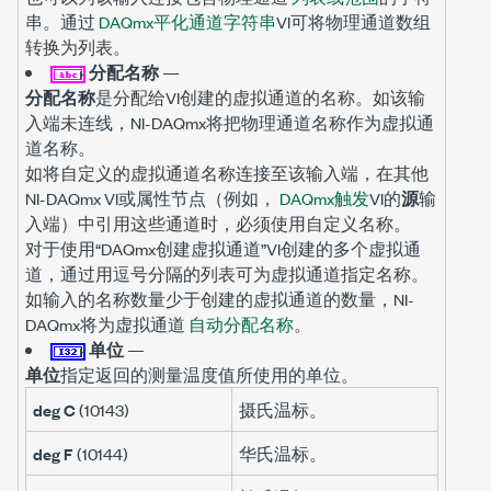
串。通过
DAQmx平化通道字符串
VI可将物理通道数组
转换为列表。
分配名称
—
分配名称
是分配给VI创建的虚拟通道的名称。如该输
入端未连线，NI-DAQmx将把物理通道名称作为虚拟通
道名称。
如将自定义的虚拟通道名称连接至该输入端，在其他
NI-DAQmx VI或属性节点（例如，
DAQmx触发
VI的
源
输
入端）中引用这些通道时，必须使用自定义名称。
对于使用“DAQmx创建虚拟通道”VI创建的多个虚拟通
道，通过用逗号分隔的列表可为虚拟通道指定名称。
如输入的名称数量少于创建的虚拟通道的数量，NI-
DAQmx将为虚拟通道
自动分配名称
。
单位
—
单位
指定返回的测量温度值所使用的单位。
deg C
(10143)
摄氏温标。
deg F
(10144)
华氏温标。