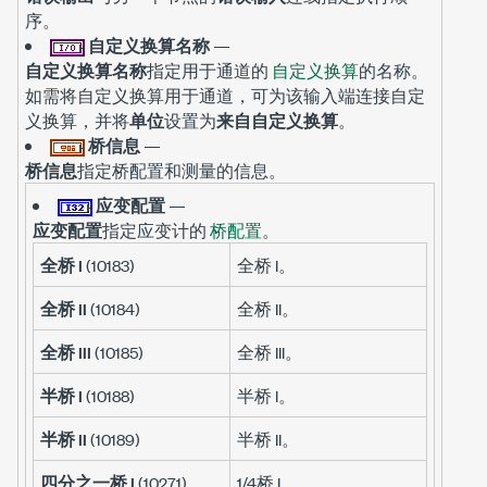
序。
自定义换算名称
—
自定义换算名称
指定用于通道的
自定义换算
的名称。
如需将自定义换算用于通道，可为该输入端连接自定
义换算，并将
单位
设置为
来自自定义换算
。
桥信息
—
桥信息
指定桥配置和测量的信息。
应变配置
—
应变配置
指定应变计的
桥配置
。
全桥 I
(10183)
全桥 I。
全桥 II
(10184)
全桥 II。
全桥 III
(10185)
全桥 III。
半桥 I
(10188)
半桥 I。
半桥 II
(10189)
半桥 II。
四分之一桥 I
(10271)
1/4桥 I。