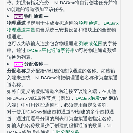
称。如没有指定任务，NI-DAQmx将自行创建任务并将
VI创建的通道添加至该任务。
物理通道
—
物理通道
指定用于生成虚拟通道的
物理通道
。
DAQmx
物理通道常量
包含系统已安装设备和模块上的全部物
理通道。
也可以为该输入连接包含物理通道
列表或范围
的字符
串。通过
DAQmx平化通道字符串
VI可将物理通道数组
转换为列表。
分配名称
—
分配名称
是分配给VI创建的虚拟通道的名称。如该输
入端未连线，NI-DAQmx将把物理通道名称作为虚拟通
道名称。
如将自定义的虚拟通道名称连接至该输入端，在其他
NI-DAQmx VI或属性节点（例如，
DAQmx触发
VI的
源
输
入端）中引用这些通道时，必须使用自定义名称。
对于使用“DAQmx创建虚拟通道”VI创建的多个虚拟通
道，通过用逗号分隔的列表可为虚拟通道指定名称。
如输入的名称数量少于创建的虚拟通道的数量，NI-
DAQmx将为虚拟通道
自动分配名称
。