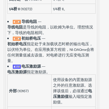
1/4桥 II
(10272)
1/4桥 II。
导线电阻
—
导线电阻
是导线的电阻，以欧姆为单位。理想情况
下，导线的电阻相同。
初始桥电压
—
初始桥电压
指定处于未加载状态时桥的输出电压，
以伏特为单位。在应用换算方程前，NI-DAQmx会将
任何测量值减去该值。对电桥进行无应变电压测
量。
电压激励源
—
电压激励源
指定激励源。
使用设备的内置激励源
之外的任意激励源。选
外部
(10167)
择该值后，必须通过
电
压激励值
输入端指定激
励值。