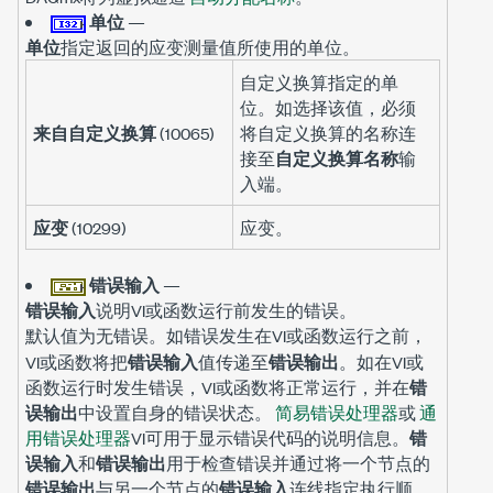
单位
—
单位
指定返回的应变测量值所使用的单位。
自定义换算指定的单
位。如选择该值，必须
来自自定义换算
(10065)
将自定义换算的名称连
接至
自定义换算名称
输
入端。
应变
(10299)
应变。
错误输入
—
错误输入
说明VI或函数运行前发生的错误。
默认值为
。如错误发生在VI或函数运行之前，
无错误
VI或函数将把
错误输入
值传递至
错误输出
。如在VI或
函数运行时发生错误，VI或函数将正常运行，并在
错
误输出
中设置自身的错误状态。
简易错误处理器
或
通
用错误处理器
VI可用于显示错误代码的说明信息。
错
误输入
和
错误输出
用于检查错误并通过将一个节点的
错误输出
与另一个节点的
错误输入
连线指定执行顺