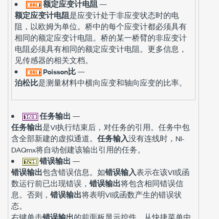
额定应变计电阻
—
额定应变计电阻
是应变计处于非应变状态时的电
阻，以欧姆为单位。桥中的每个应变计都必须具有
相同的额定应变计电阻。桥的某一桥臂的非应变计
电阻必须具有相同的额定应变计电阻。更多信息，
见传感器的相关文档。
Poisson比
—
泊松比
是测量材料中横向应变和轴向应变的比率。
任务输出
—
任务输出
是VI执行结束后，对任务的引用。任务中包
含全部新建的虚拟通道。
任务输入
没有连线时，NI-
DAQmx将自动创建该输出引用的任务。
错误输出
—
错误输出
包含错误信息。如
错误输入
表示在该VI或函
数运行前已出现错误，
错误输出
将包含相同错误信
息。否则，
错误输出
将表明VI或函数产生的错误状
态。
右键单击
错误输出
的前面板显示控件，从快捷菜单中