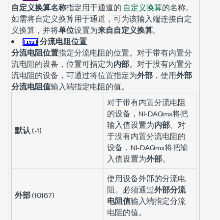
自定义换算名称
指定用于通道的
自定义换算
的名称。
如需将自定义换算用于通道，可为该输入端连接自定
义换算，并将
单位
设置为
来自自定义换算
。
分流电阻位置
—
分流电阻位置
指定分流电阻的位置。对于带有内置分
流电阻的设备，位置可指定为
内部
。对于没有内置分
流电阻的设备，可通过将位置指定为
外部
，使用
外部
分流电阻值
输入端指定电阻的值。
对于带有内置分流电阻
的设备，NI-DAQmx将把
输入值设置为
内部
。对
默认
(-1)
于没有内置分流电阻的
设备，NI-DAQmx将把输
入值设置为
外部
。
使用设备外部的分流电
阻。必须通过
外部分流
外部
(10167)
电阻值
输入端指定分流
电阻的值。