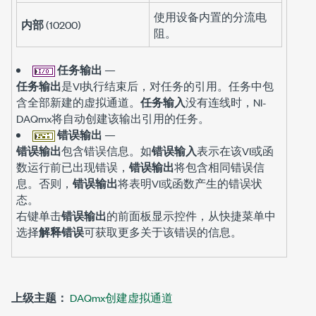
使用设备内置的分流电
内部
(10200)
阻。
任务输出
—
任务输出
是VI执行结束后，对任务的引用。任务中包
含全部新建的虚拟通道。
任务输入
没有连线时，NI-
DAQmx将自动创建该输出引用的任务。
错误输出
—
错误输出
包含错误信息。如
错误输入
表示在该VI或函
数运行前已出现错误，
错误输出
将包含相同错误信
息。否则，
错误输出
将表明VI或函数产生的错误状
态。
右键单击
错误输出
的前面板显示控件，从快捷菜单中
选择
解释错误
可获取更多关于该错误的信息。
上级主题：
DAQmx创建虚拟通道