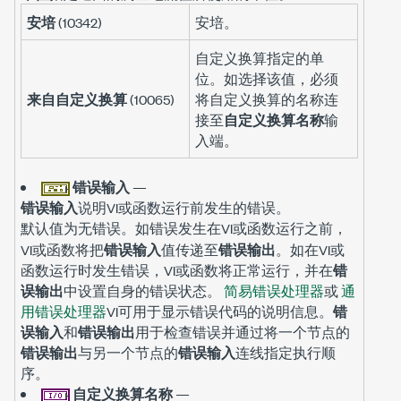
安培
(10342)
安培。
自定义换算指定的单
位。如选择该值，必须
来自自定义换算
(10065)
将自定义换算的名称连
接至
自定义换算名称
输
入端。
错误输入
—
错误输入
说明VI或函数运行前发生的错误。
默认值为
。如错误发生在VI或函数运行之前，
无错误
VI或函数将把
错误输入
值传递至
错误输出
。如在VI或
函数运行时发生错误，VI或函数将正常运行，并在
错
误输出
中设置自身的错误状态。
简易错误处理器
或
通
用错误处理器
VI可用于显示错误代码的说明信息。
错
误输入
和
错误输出
用于检查错误并通过将一个节点的
错误输出
与另一个节点的
错误输入
连线指定执行顺
序。
自定义换算名称
—