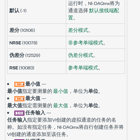
运行时，NI-DAQmx将为
默认
(-1)
通道选择
默认接线端配
置
。
差分
(10106)
差分模式
。
NRSE
(10078)
非参考单端模式
。
伪差分
(12529)
伪差分模式
。
RSE
(10083)
参考单端模式
。
最小值
—
最小值
指定要测量的
最小值
，单位为
单位
。
最大值
—
最大值
指定需测量的
最大值
，单位为
单位
。
任务输入
—
任务输入
指定要添加VI创建的虚拟通道的任务的名
称。如没有指定任务，NI-DAQmx将自行创建任务并将
VI创建的通道添加至该任务。