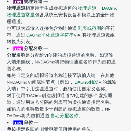
物理通道
—
物理通道
指定用于生成虚拟通道的
物理通道
。
DAQmx
物理通道常量
包含系统已安装设备和模块上的全部物
理通道。
也可以为该输入连接包含物理通道
列表或范围
的字符
串。通过
DAQmx平化通道字符串
VI可将物理通道数组
转换为列表。
分配名称
—
分配名称
是分配给VI创建的虚拟通道的名称。如该输
入端未连线，NI-DAQmx将把物理通道名称作为虚拟通
道名称。
如将自定义的虚拟通道名称连接至该输入端，在其他
NI-DAQmx VI或属性节点（例如，
DAQmx触发
VI的
源
输
入端）中引用这些通道时，必须使用自定义名称。
对于使用“DAQmx创建虚拟通道”VI创建的多个虚拟通
道，通过用逗号分隔的列表可为虚拟通道指定名称。
如输入的名称数量少于创建的虚拟通道的数量，NI-
DAQmx将为虚拟通道
自动分配名称
。
单位
—
单位
指定返回的测量电流值所使用的单位。