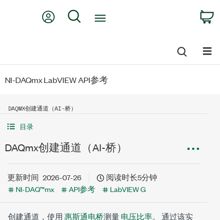
Return
My Account
Search
C
to
Home
Page
NI-DAQmx LabVIEW API参考
DAQMX创建通道（AI-桥）
目录
DAQmx创建通道（AI-桥）
更新时间
2026-07-26
阅读时长5分钟
NI-DAQ™mx
API参考
LabVIEW G
创建通道，使用
惠斯通电桥
测量
电压比率
。 通过该实