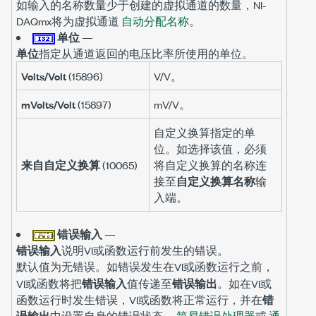
如输入的名称数量少于创建的虚拟通道的数量，NI-
DAQmx将为虚拟通道
自动分配名称
。
单位
—
单位
指定从通道返回的电压比率所使用的单位。
Volts/Volt
(15896)
V/V。
mVolts/Volt
(15897)
mV/V。
自定义换算指定的单
位。如选择该值，必须
来自自定义换算
(10065)
将自定义换算的名称连
接至
自定义换算名称
输
入端。
错误输入
—
错误输入
说明VI或函数运行前发生的错误。
默认值为
。如错误发生在VI或函数运行之前，
无错误
VI或函数将把
错误输入
值传递至
错误输出
。如在VI或
函数运行时发生错误，VI或函数将正常运行，并在
错
误输出
中设置自身的错误状态。
简易错误处理器
或
通