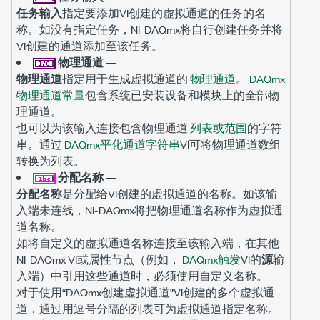
任务输入
指定要添加VI创建的虚拟通道的任务的名
称。如没有指定任务，NI-DAQmx将自行创建任务并将
VI创建的通道添加至该任务。
物理通道
—
物理通道
指定用于生成虚拟通道的
物理通道
。
DAQmx
物理通道常量
包含系统已安装设备和模块上的全部物
理通道。
也可以为该输入连接包含物理通道
列表或范围
的字符
串。通过
DAQmx平化通道字符串
VI可将物理通道数组
转换为列表。
分配名称
—
分配名称
是分配给VI创建的虚拟通道的名称。如该输
入端未连线，NI-DAQmx将把物理通道名称作为虚拟通
道名称。
如将自定义的虚拟通道名称连接至该输入端，在其他
NI-DAQmx VI或属性节点（例如，
DAQmx触发
VI的
源
输
入端）中引用这些通道时，必须使用自定义名称。
对于使用“DAQmx创建虚拟通道”VI创建的多个虚拟通
道，通过用逗号分隔的列表可为虚拟通道指定名称。