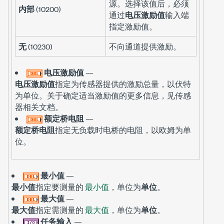
源。选择该值后，必须
内部
(10200)
通过
电压激励值
输入端
指定激励值。
无
(10230)
不向通道提供激励。
电压激励值
—
电压激励值
指定为传感器提供的激励总量，以伏特
为单位。关于确定适当激励值的更多信息，见传感
器相关文档。
额定桥电阻
—
额定桥电阻
指定无负载时电桥的电阻，以欧姆为单
位。
最小值
—
最小值
指定要测量的
最小值
，单位为
单位
。
最大值
—
最大值
指定需测量的
最大值
，单位为
单位
。
任务输入
—