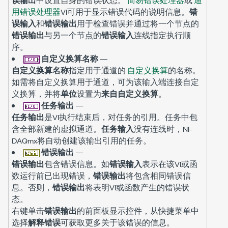
用错误处理器
VI可用于显示错误代码的说明信息。
错
误输入
和
错误输出
用于检查错误并通过将一个节点的
错误输出
与另一个节点的
错误输入
连线指定执行顺
序。
自定义换算名称
—
自定义换算名称
指定用于通道的
自定义换算
的名称。
如需将自定义换算用于通道，可为该输入端连接自定
义换算，并将
单位
设置为
来自自定义换算
。
任务输出
—
任务输出
是VI执行结束后，对任务的引用。任务中包
含全部新建的虚拟通道。
任务输入
没有连线时，NI-
DAQmx将自动创建该输出引用的任务。
错误输出
—
错误输出
包含错误信息。如
错误输入
表示在该VI或函
数运行前已出现错误，
错误输出
将包含相同错误信
息。否则，
错误输出
将表明VI或函数产生的错误状
态。
右键单击
错误输出
的前面板显示控件，从快捷菜单中
选择
解释错误
可获取更多关于该错误的信息。