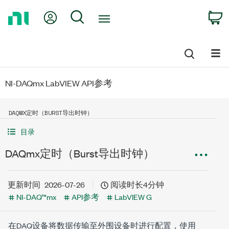
Return
My Account
Search
C
to
Home
Page
NI-DAQmx LabVIEW API参考
DAQMX定时（BURST导出时钟）
目录
DAQmx定时（Burst导出时钟）
更新时间
2026-07-26
阅读时长4分钟
NI-DAQ™mx
API参考
LabVIEW G
在DAQ设备将数据传输至外围设备时进行配置，使用