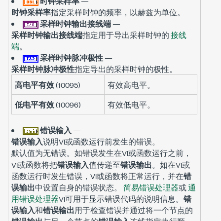
时钟采样率
—
时钟采样率
指定采样时钟的频率，以赫兹为单位。
采样时钟输出接线端
—
采样时钟输出接线端
指定用于导出采样时钟的
接线
端
。
采样时钟脉冲极性
—
采样时钟脉冲极性
指定导出的采样时钟的极性。
高电平有效
(10095)
有效高电平。
低电平有效
(10096)
有效低电平。
错误输入
—
错误输入
说明VI或函数运行前发生的错误。
默认值为
。如错误发生在VI或函数运行之前，
无错误
VI或函数将把
错误输入
值传递至
错误输出
。如在VI或
函数运行时发生错误，VI或函数将正常运行，并在
错
误输出
中设置自身的错误状态。
简易错误处理器
或
通
用错误处理器
VI可用于显示错误代码的说明信息。
错
误输入
和
错误输出
用于检查错误并通过将一个节点的