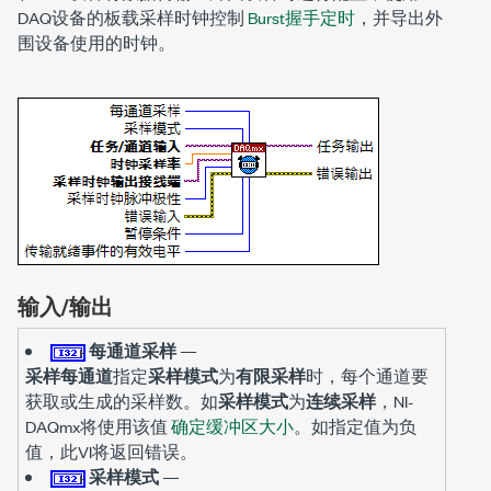
DAQ设备的板载采样时钟控制
Burst握手定时
，并导出外
围设备使用的时钟。
输入/输出
每通道采样
—
采样每通道
指定
采样模式
为
有限采样
时，每个通道要
获取或生成的采样数。如
采样模式
为
连续采样
，NI-
DAQmx将使用该值
确定缓冲区大小
。如指定值为负
值，此VI将返回错误。
采样模式
—