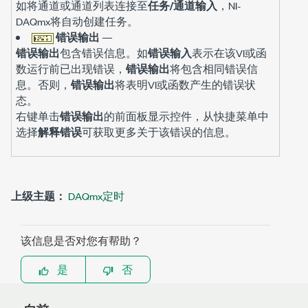
如将通道或通道列表连接至
任务/通道输入
，NI-
DAQmx将自动创建任务。
错误输出
—
错误输出
包含错误信息。如
错误输入
表示在该VI或函
数运行前已出现错误，
错误输出
将包含相同错误信
息。否则，
错误输出
将表明VI或函数产生的错误状
态。
右键单击
错误输出
的前面板显示控件，从快捷菜单中
选择
解释错误
可获取更多关于该错误的信息。
上级主题：
DAQmx定时
该信息是否对您有帮助？
是
否