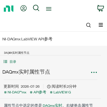
Return
My Account
Search
C
to
Home
Page
NI-DAQmx LabVIEW API参考
DAQMX实时属性节点
目录
DAQmx实时属性节点
更新时间
2026-07-26
阅读时长2分钟
NI-DAQ™mx
API参考
LabVIEW G
属性节点中选定的类是
DAQmx实时
。右键单击属性节