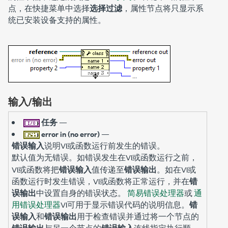
点，在快捷菜单中选择
选择过滤
，属性节点将只显示系
统已安装设备支持的属性。
输入/输出
任务
—
error in (no error)
—
错误输入
说明VI或函数运行前发生的错误。
默认值为
。如错误发生在VI或函数运行之前，
无错误
VI或函数将把
错误输入
值传递至
错误输出
。如在VI或
函数运行时发生错误，VI或函数将正常运行，并在
错
误输出
中设置自身的错误状态。
简易错误处理器
或
通
用错误处理器
VI可用于显示错误代码的说明信息。
错
误输入
和
错误输出
用于检查错误并通过将一个节点的
错误输出
与另一个节点的
错误输入
连线指定执行顺