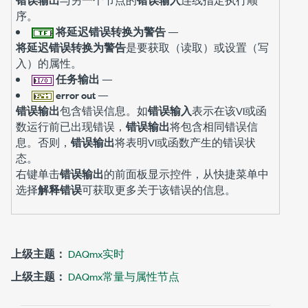
序。
将延迟错误转换为警告
—
将延迟错误转换为警告
是要获取（读取）或设置（写
入）的属性。
任务输出
—
error out
—
错误输出
包含错误信息。如
错误输入
表示在该VI或函
数运行前已出现错误，
错误输出
将包含相同错误信
息。否则，
错误输出
将表明VI或函数产生的错误状
态。
右键单击
错误输出
的前面板显示控件，从快捷菜单中
选择
解释错误
可获取更多关于该错误的信息。
上级主题：
DAQmx实时
上级主题：
DAQmx常量与属性节点