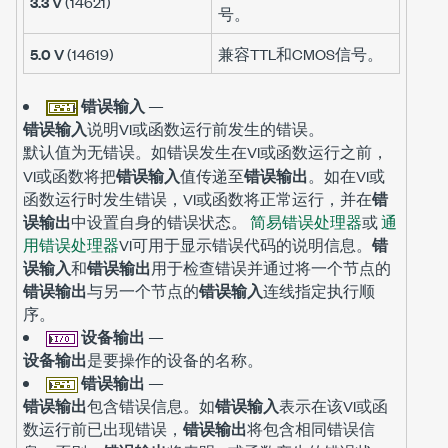
3.3 V
(14621)
号。
5.0 V
(14619)
兼容TTL和CMOS信号。
错误输入
—
错误输入
说明VI或函数运行前发生的错误。
默认值为
。如错误发生在VI或函数运行之前，
无错误
VI或函数将把
错误输入
值传递至
错误输出
。如在VI或
函数运行时发生错误，VI或函数将正常运行，并在
错
误输出
中设置自身的错误状态。
简易错误处理器
或
通
用错误处理器
VI可用于显示错误代码的说明信息。
错
误输入
和
错误输出
用于检查错误并通过将一个节点的
错误输出
与另一个节点的
错误输入
连线指定执行顺
序。
设备输出
—
设备输出
是要操作的设备的名称。
错误输出
—
错误输出
包含错误信息。如
错误输入
表示在该VI或函
数运行前已出现错误，
错误输出
将包含相同错误信