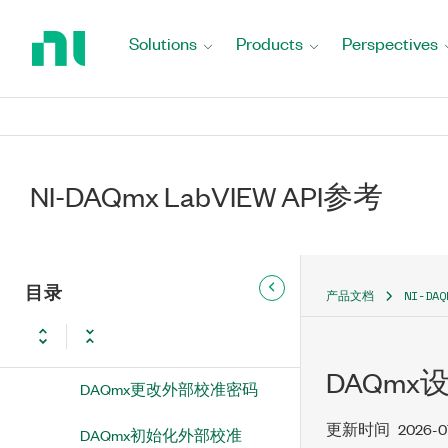
Return
DAQmx校准
to
Solutions
Products
Perspectives
Home
DAQmx自校准
Page
DAQmx执行桥测量失调清零
校准
DAQmx执行分流校准
NI-DAQmx LabVIEW API参考
DAQmx执行热电偶导线测量
失调清零校准
DAQmx校准信息属性节点
目录
产品文档
NI-DA
DAQmx恢复最后外部校准常
量
DAQmx
DAQmx更改外部校准密码
更新时间
2026-0
DAQmx初始化外部校准