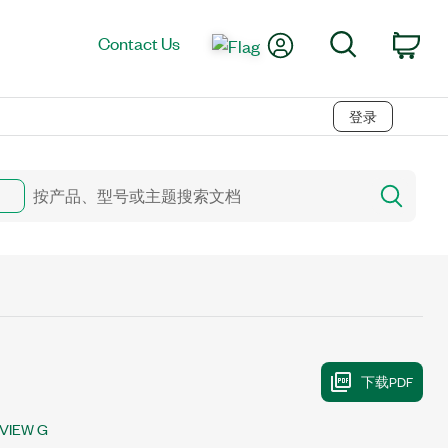
My Account
Search
Contact Us
Car
登录
VIEW G