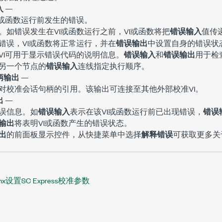
入
—
I或函数运行前发生的错误。
。如错误发生在VI或函数运行之前，VI或函数将把
错误输入
值传
错误，VI或函数将正常运行，并在
错误输出
中设置自身的错误状
VI可用于显示错误代码的说明信息。
错误输入
和
错误输出
用于检
另一个节点的
错误输入
连线指定执行顺序。
柄输出
—
对校准会话句柄的引用。该输出可连接至其他外部校准VI。
出
—
误信息。如
错误输入
表示在该VI或函数运行前已出现错误，
错误
输出
将表明VI或函数产生的错误状态。
出
的前面板显示控件，从快捷菜单中选择
解释错误
可获取更多关
mx设置SC Express校准参数