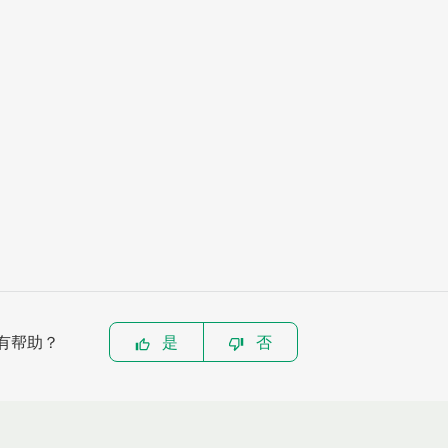
有帮助？
是
否