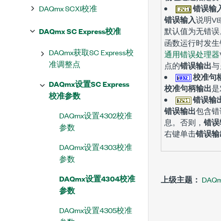
DAQmx SCXI校准
错误输
错误输入
说明V
DAQmx SC Express校准
默认值为
无错误
函数运行时发生
DAQmx获取SC Express校
通用错误处理器
准调整点
点的
错误输出
与
校准句
DAQmx设置SC Express
校准句柄输出
是
校准参数
错误输
错误输出
包含错
DAQmx设置4302校准
息。否则，
错误
参数
右键单击
错误输
DAQmx设置4303校准
参数
DAQmx设置4304校准
上级主题：
DAQ
参数
DAQmx设置4305校准