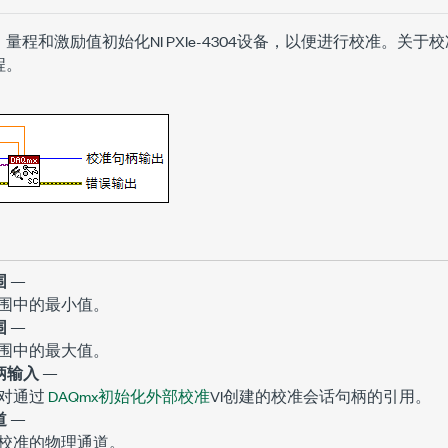
量程和激励值初始化NI PXIe-4304设备，以便进行校准。关
程。
围
—
围中的最小值。
围
—
围中的最大值。
柄输入
—
对通过
DAQmx初始化外部校准
VI创建的校准会话句柄的引用。
道
—
校准的物理通道。