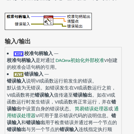
输入/输出
校准句柄输入
—
校准句柄输入
是对通过
DAQmx初始化外部校准
VI创建
的校准会话句柄的引用。
错误输入
—
错误输入
说明VI或函数运行前发生的错误。
默认值为
。如错误发生在VI或函数运行之前，
无错误
VI或函数将把
错误输入
值传递至
错误输出
。如在VI或
函数运行时发生错误，VI或函数将正常运行，并在
错
误输出
中设置自身的错误状态。
简易错误处理器
或
通
用错误处理器
VI可用于显示错误代码的说明信息。
错
误输入
和
错误输出
用于检查错误并通过将一个节点的
错误输出
与另一个节点的
错误输入
连线指定执行顺