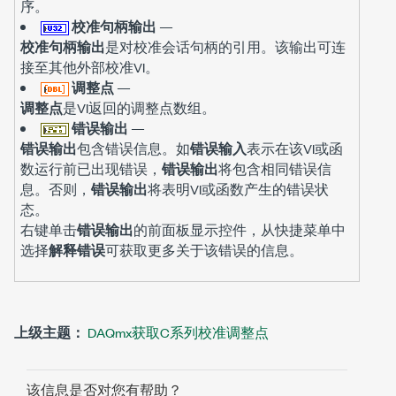
序。
校准句柄输出
—
校准句柄输出
是对校准会话句柄的引用。该输出可连
接至其他外部校准VI。
调整点
—
调整点
是VI返回的调整点数组。
错误输出
—
错误输出
包含错误信息。如
错误输入
表示在该VI或函
数运行前已出现错误，
错误输出
将包含相同错误信
息。否则，
错误输出
将表明VI或函数产生的错误状
态。
右键单击
错误输出
的前面板显示控件，从快捷菜单中
选择
解释错误
可获取更多关于该错误的信息。
上级主题：
DAQmx获取C系列校准调整点
该信息是否对您有帮助？