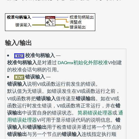
输入/输出
校准句柄输入
—
校准句柄输入
是对通过
DAQmx初始化外部校准
VI创建
的校准会话句柄的引用。
错误输入
—
错误输入
说明VI或函数运行前发生的错误。
默认值为
。如错误发生在VI或函数运行之前，
无错误
VI或函数将把
错误输入
值传递至
错误输出
。如在VI或
函数运行时发生错误，VI或函数将正常运行，并在
错
误输出
中设置自身的错误状态。
简易错误处理器
或
通
用错误处理器
VI可用于显示错误代码的说明信息。
错
误输入
和
错误输出
用于检查错误并通过将一个节点的
错误输出
与另一个节点的
错误输入
连线指定执行顺