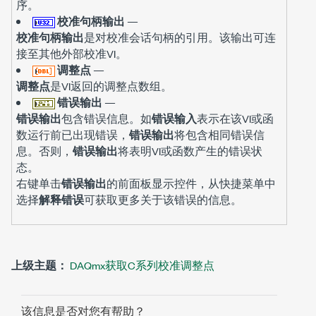
序。
校准句柄输出
—
校准句柄输出
是对校准会话句柄的引用。该输出可连
接至其他外部校准VI。
调整点
—
调整点
是VI返回的调整点数组。
错误输出
—
错误输出
包含错误信息。如
错误输入
表示在该VI或函
数运行前已出现错误，
错误输出
将包含相同错误信
息。否则，
错误输出
将表明VI或函数产生的错误状
态。
右键单击
错误输出
的前面板显示控件，从快捷菜单中
选择
解释错误
可获取更多关于该错误的信息。
上级主题：
DAQmx获取C系列校准调整点
该信息是否对您有帮助？