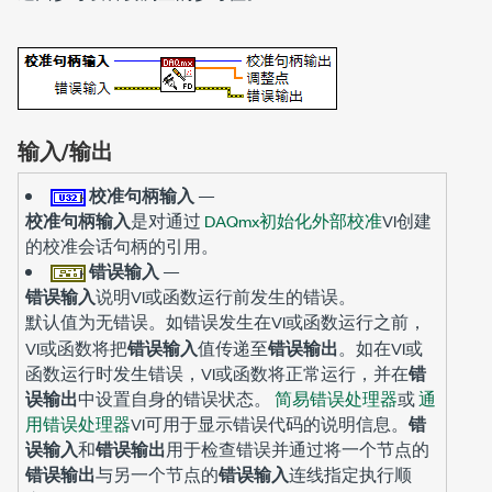
输入/输出
校准句柄输入
—
校准句柄输入
是对通过
DAQmx初始化外部校准
VI创建
的校准会话句柄的引用。
错误输入
—
错误输入
说明VI或函数运行前发生的错误。
默认值为
。如错误发生在VI或函数运行之前，
无错误
VI或函数将把
错误输入
值传递至
错误输出
。如在VI或
函数运行时发生错误，VI或函数将正常运行，并在
错
误输出
中设置自身的错误状态。
简易错误处理器
或
通
用错误处理器
VI可用于显示错误代码的说明信息。
错
误输入
和
错误输出
用于检查错误并通过将一个节点的
错误输出
与另一个节点的
错误输入
连线指定执行顺