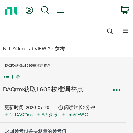
Return
My Account
Search
C
to
Home
Page
NI-DAQmx LabVIEW API参考
DAQMX获取11605校准调整点
目录
DAQmx获取11605校准调整点
更新时间
2026-07-26
阅读时长2分钟
NI-DAQ™mx
API参考
LabVIEW G
返回参考设备要测量的参考值。