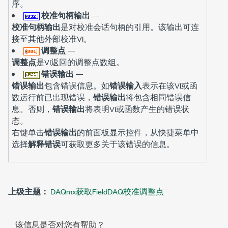
序。
校准句柄输出
—
校准句柄输出
是对校准会话句柄的引用。该输出可连
接至其他外部校准VI。
调整点
—
调整点
是VI返回的调整点数组。
错误输出
—
错误输出
包含错误信息。如
错误输入
表示在该VI或函
数运行前已出现错误，
错误输出
将包含相同错误信
息。否则，
错误输出
将表明VI或函数产生的错误状
态。
右键单击
错误输出
的前面板显示控件，从快捷菜单中
选择
解释错误
可获取更多关于该错误的信息。
上级主题：
DAQmx获取FieldDAQ校准调整点
该信息是否对您有帮助？