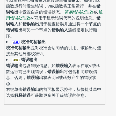
函数运行时发生错误，VI或函数将正常运行，并在
错
误输出
中设置自身的错误状态。
简易错误处理器
或
通
用错误处理器
VI可用于显示错误代码的说明信息。
错
误输入
和
错误输出
用于检查错误并通过将一个节点的
错误输出
与另一个节点的
错误输入
连线指定执行顺
序。
校准句柄输出
—
校准句柄输出
是对校准会话句柄的引用。该输出可连
接至其他外部校准VI。
错误输出
—
错误输出
包含错误信息。如
错误输入
表示在该VI或函
数运行前已出现错误，
错误输出
将包含相同错误信
息。否则，
错误输出
将表明VI或函数产生的错误状
态。
右键单击
错误输出
的前面板显示控件，从快捷菜单中
选择
解释错误
可获取更多关于该错误的信息。