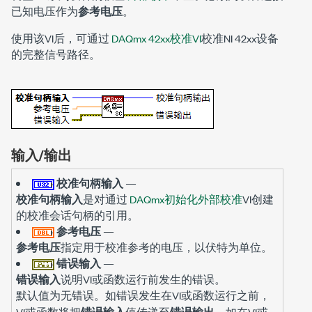
已知电压作为
参考电压
。
使用该VI后，可通过
DAQmx 42xx校准VI
校准NI 42xx设备
的完整信号路径。
输入/输出
校准句柄输入
—
校准句柄输入
是对通过
DAQmx初始化外部校准
VI创建
的校准会话句柄的引用。
参考电压
—
参考电压
指定用于校准参考的电压，以伏特为单位。
错误输入
—
错误输入
说明VI或函数运行前发生的错误。
默认值为
。如错误发生在VI或函数运行之前，
无错误
VI或函数将把
错误输入
值传递至
错误输出
。如在VI或