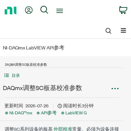
Return
My Account
Search
C
to
Home
Page
NI-DAQmx LabVIEW API参考
DAQMX调整SC板基校准参数
目录
DAQmx调整SC板基校准参数
更新时间
2026-07-26
阅读时长3分钟
NI-DAQ™mx
API参考
LabVIEW G
调整SC系列设备的板基
外部校准
常量。必须为设备连接