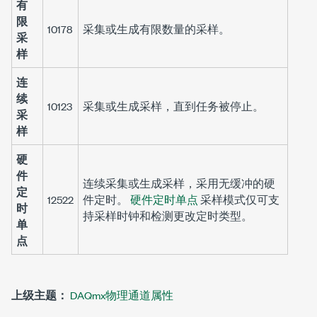
有
限
10178
采集或生成有限数量的采样。
采
样
连
续
10123
采集或生成采样，直到任务被停止。
采
样
硬
件
连续采集或生成采样，采用无缓冲的硬
定
12522
件定时。
硬件定时单点
采样模式仅可支
时
持采样时钟和检测更改定时类型。
单
点
上级主题：
DAQmx物理通道属性