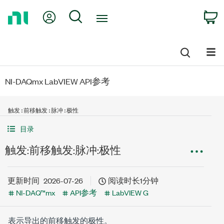
Return
My Account
Search
C
to
Home
Page
NI-DAQmx LabVIEW API参考
触发:前移触发:脉冲:极性
目录
触发:前移触发:脉冲:极性
更新时间
2026-07-26
阅读时长1分钟
NI-DAQ™mx
API参考
LabVIEW G
表示导出的前移触发的极性。