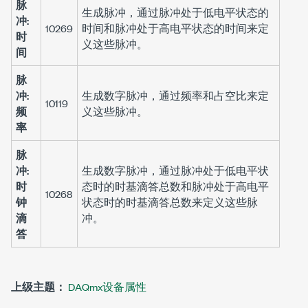
脉
生成脉冲，通过脉冲处于低电平状态的
冲:
10269
时间和脉冲处于高电平状态的时间来定
时
义这些脉冲。
间
脉
冲:
生成数字脉冲，通过频率和占空比来定
10119
频
义这些脉冲。
率
脉
冲:
生成数字脉冲，通过脉冲处于低电平状
时
态时的时基滴答总数和脉冲处于高电平
10268
钟
状态时的时基滴答总数来定义这些脉
滴
冲。
答
上级主题：
DAQmx设备属性