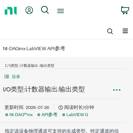
Return
My Account
Search
C
to
Home
Page
NI-DAQmx LabVIEW API参考
I/O类型:计数器输出:输出类型
目录
I/O类型:计数器输出:输出类型
更新时间
2026-07-26
阅读时长1分钟
NI-DAQ™mx
API参考
LabVIEW G
指定该设备物理通道可支持的生成类型。特定通道的信