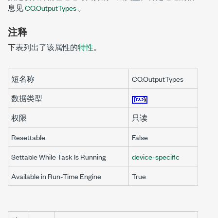
息见
CO.OutputTypes
。
注释
下表列出了该属性的
特性
。
短名称
CO.OutputTypes
数据类型
权限
只读
Resettable
False
Settable While Task Is Running
device-specific
Available in Run-Time Engine
True