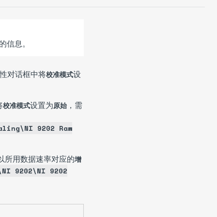
的信息。
性
对话框中将
设
校准模式
将
设置为
，需
校准模式
原始
aling\NI 9202 Raw
以所用数据速率对应的
增
\NI 9202\NI 9202