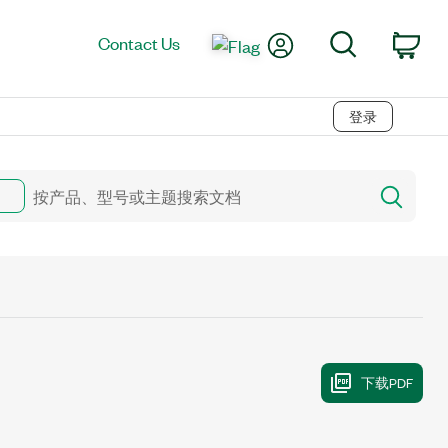
My Account
Search
Contact Us
Car
登录