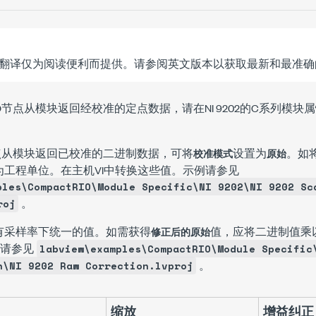
翻译仅为阅读便利而提供。请参阅英文版本以获取最新和最准确
I/O节点从模块返回经校准的定点数据，请在NI 9202的
C系列模块属
/O节点从模块返回已校准的二进制数据，可将
设置为
。如
校准模式
原始
为工程单位。在主机VI中转换这些值。示例请参见
ples\CompactRIO\Module Specific\NI 9202\NI 9202 Sc
。
roj
有采样率下统一的值。如需获得
值，应将二进制值乘
修正后的原始
请参见
labview\examples\CompactRIO\Module Specific
。
n\NI 9202 Raw Correction.lvproj
缩放
增益纠正