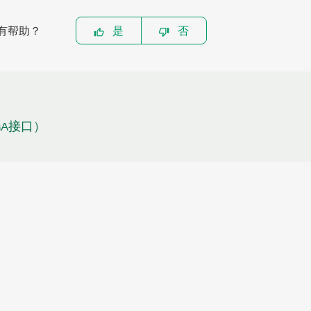
有帮助？
是
否
PGA接口）