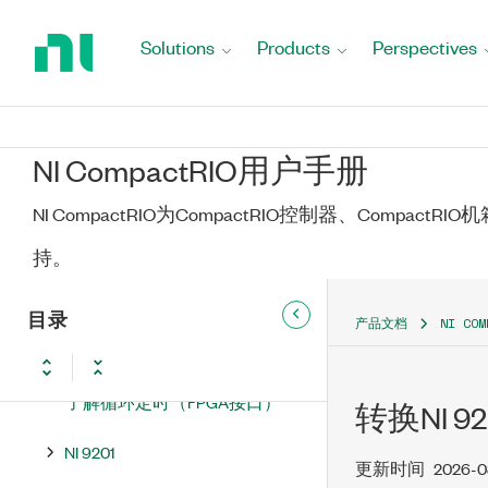
Return
入值（FPGA接口）
to
Solutions
Products
Perspectives
检测CompactRIO模拟输入通道
Home
中超出范围的通道（FPGA接
Page
口）
同步多个模块（FPGA接口）
NI CompactRIO用户手册
从模块采集数据（FPGA接口）
NI CompactRIO为CompactRIO控制器、Compact
持。
配置模块的数据速率（FPGA接
口）
目录
产品文档
NI CO
访问模块的TEDS信息（FPGA
接口）
了解循环定时（FPGA接口）
转换NI 
NI 9201
更新时间
2026-0