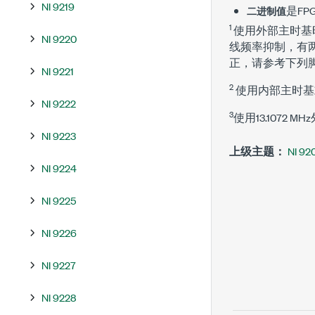
NI 9219
是FP
二进制值
1
使用外部主时基时，
NI 9220
线频率抑制，有两组
正，请参考下列
NI 9221
2
使用内部主时基或
NI 9222
3
使用13.1072
NI 9223
上级主题：
NI 
NI 9224
NI 9225
NI 9226
NI 9227
NI 9228