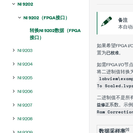
NI 9202
NI 9202（FPGA接口）
备注
本自动
转换NI 9202数据（FPGA
接口）
如果希望FPGA 
NI 9203
置为
。
已校准
NI 9204
如需FPGA I
将二进制值转换
NI 9205
labview\exam
To Scaled.lvp
NI 9206
二进制值不是所
系数。示例
NI 9207
益修正
Raw Correctio
NI 9208
[1]
数据采样率
NI 9209