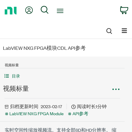
Return
My Account
Search
C
to
Home
Page
LabVIEW NXG FPGA模块CDL API参考
视频标量
目录
视频标量
归档
更新时间
2023-02-17
阅读时长1分钟
LabVIEW NXG FPGA Module
API参考
实时空间性缩放视频流。支持全部SD和HD分辨率。
缩