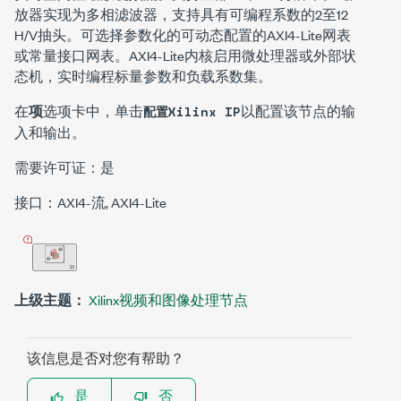
放器实现为多相滤波器，支持具有可编程系数的2至12
H/V抽头。可选择参数化的可动态配置的AXI4-Lite网表
或常量接口网表。AXI4-Lite内核启用微处理器或外部状
态机，实时编程标量参数和负载系数集。
在
项
选项卡中，单击
以配置该节点的输
配置Xilinx IP
入和输出。
需要许可证：是
接口：AXI4-流, AXI4-Lite
上级主题：
Xilinx视频和图像处理节点
该信息是否对您有帮助？
是
否