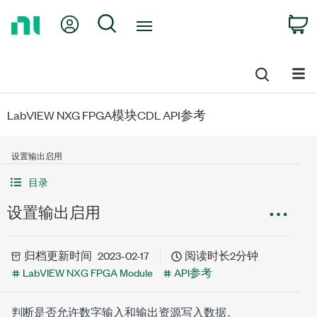
Return
My Account
Search
C
to
Home
Page
LabVIEW NXG FPGA模块CDL API参考
设置输出启用
目录
设置输出启用
归档
更新时间
2023-02-17
阅读时长2分钟
LabVIEW NXG FPGA Module
API参考
判断是否允许数字输入和输出资源写入数据。