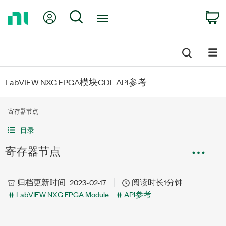
Return
My Account
Search
C
to
Home
Page
LabVIEW NXG FPGA模块CDL API参考
寄存器节点
目录
寄存器节点
归档
更新时间
2023-02-17
阅读时长1分钟
LabVIEW NXG FPGA Module
API参考