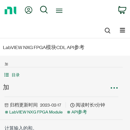
Return
My Account
Search
C
to
Home
Page
LabVIEW NXG FPGA模块CDL API参考
加
目录
加
归档
更新时间
2023-02-17
阅读时长1分钟
LabVIEW NXG FPGA Module
API参考
计算输入的和。