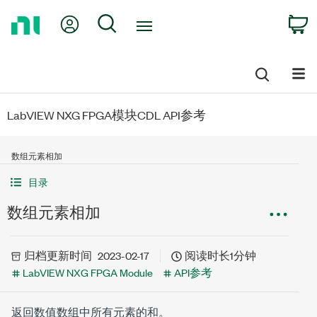
Return
My Account
Search
C
to
Home
Page
LabVIEW NXG FPGA模块CDL API参考
数组元素相加
目录
数组元素相加
归档
更新时间
2023-02-17
阅读时长1分钟
LabVIEW NXG FPGA Module
API参考
返回数值数组中所有元素的和。