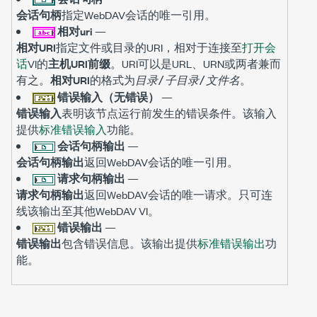
会话句柄
指定WebDAV会话的唯一引用。
相对uri
—
相对URI
指定文件或目录的URI，相对于连接至
打开会
话
VI的
主机URI前缀
。URI可以是URL、URN或两者兼而
有之。
相对URI
的格式为
。
目录
/
子目录
/
文件名
错误输入（无错误）
—
错误输入
表明该节点运行前发生的错误条件。该输入
提供
标准错误输入
功能。
会话句柄输出
—
会话句柄输出
返回WebDAV会话的唯一引用。
请求句柄输出
—
请求句柄输出
返回WebDAV会话的唯一请求。只可连
线该输出至其他WebDAV VI。
错误输出
—
错误输出
包含错误信息。该输出提供
标准错误输出
功
能。