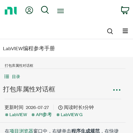
Return
My Account
Search
C
to
Home
Page
LabVIEW编程参考手册
打包库属性对话框
目录
打包库属性对话框
更新时间
2026-07-27
阅读时长1分钟
LabVIEW
API参考
LabVIEW G
在
项目浏览器
窗口中，右键单击
程序生成规范
，在快捷