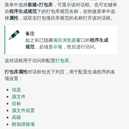
菜单中选择
新建»打包库
，可显示该对话框。也可右键单
击
程序生成规范
下的打包库规范名称，在快捷菜单中选
择
属性
，或双击打包项目库规范的名称打开该对话框。
备注
如之前已隐藏
项目浏览器
窗口的
程序生成
规范
，必须
显示项
，然后进行访问。
该对话框用于访问和配置
打包库
。
打包库属性
对话框包含下列页，用于配置生成程序的各
项设置：
信息
源文件
目标
源文件设置
高级
附加排除项