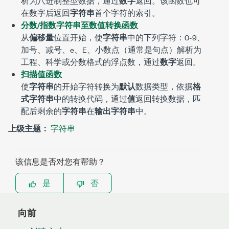
析为八进制整型数据，通过
数字
返回。该函数也可
在数字后返回
字符串
首个字符的索引。
分数/指数字符串至数值转换函数
从
偏移量
位置开始，使
字符串
中的下列字符：0-9、
加号、减号、e、E、小数点（通常是句点）解析为
工程、科学或分数格式的浮点数，通过
数字
返回。
扫描值函数
使
字符串
的开始字符转换为
默认
数据类型，依据
格
式字符串
中的转换代码，通过
值
返回转换数据，匹
配后剩余的
字符串
在
输出字符串
中。
上级主题：
字符串
该信息是否对您有帮助？
是
否
向前