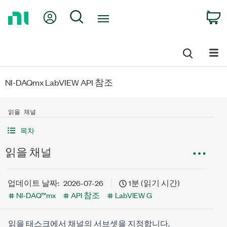
Return
My Account
Search
C
to
Home
Page
NI-DAQmx LabVIEW API 참조
읽을 채널
목차
읽을 채널
업데이트 날짜:
2026-07-26
1분 (읽기 시간)
NI-DAQ™mx
API 참조
LabVIEW G
읽을 태스크에서 채널의 서브셋을 지정합니다.