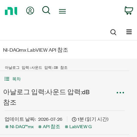
Return
My Account
Search
C
to
Home
Page
NI-DAQmx LabVIEW API 참조
아날로그 입력:사운드 압력:DB 참조
목차
아날로그 입력:사운드 압력:dB
참조
업데이트 날짜:
2026-07-26
1분 (읽기 시간)
NI-DAQ™mx
API 참조
LabVIEW G