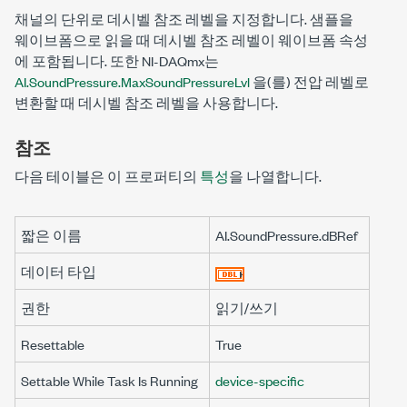
채널의 단위로 데시벨 참조 레벨을 지정합니다. 샘플을
웨이브폼으로 읽을 때 데시벨 참조 레벨이 웨이브폼 속성
에 포함됩니다. 또한 NI-DAQmx는
AI.SoundPressure.MaxSoundPressureLvl
을(를) 전압 레벨로
변환할 때 데시벨 참조 레벨을 사용합니다.
참조
다음 테이블은 이 프로퍼티의
특성
을 나열합니다.
짧은 이름
AI.SoundPressure.dBRef
데이터 타입
권한
읽기/쓰기
Resettable
True
Settable While Task Is Running
device-specific