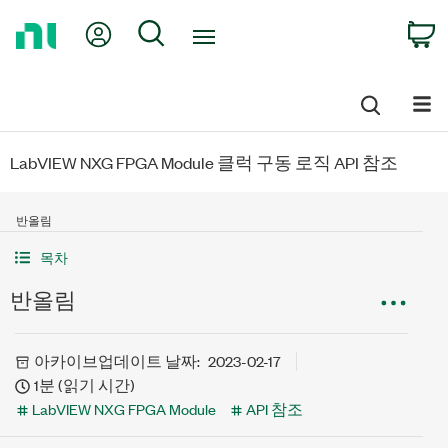
Return
My Account
Search
C
to
Home
Page
LabVIEW NXG FPGA Module 클럭 구동 로직 API 참조
반올림
목차
반올림
아카이브
업데이트 날짜:
2023-02-17
1분 (읽기 시간)
LabVIEW NXG FPGA Module
API 참조