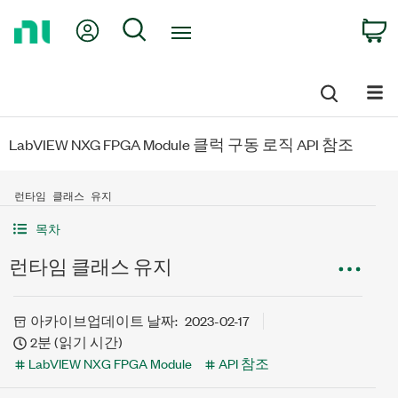
Return
My Account
Search
C
to
Home
Page
LabVIEW NXG FPGA Module 클럭 구동 로직 API 참조
런타임 클래스 유지
목차
런타임 클래스 유지
아카이브
업데이트 날짜:
2023-02-17
2분 (읽기 시간)
LabVIEW NXG FPGA Module
API 참조