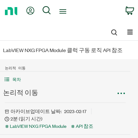
Return
My Account
Search
C
to
Home
Page
LabVIEW NXG FPGA Module 클럭 구동 로직 API 참조
논리적 이동
목차
논리적 이동
아카이브
업데이트 날짜:
2023-02-17
2분 (읽기 시간)
LabVIEW NXG FPGA Module
API 참조