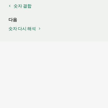
숫자 결합
다음
숫자 다시 해석