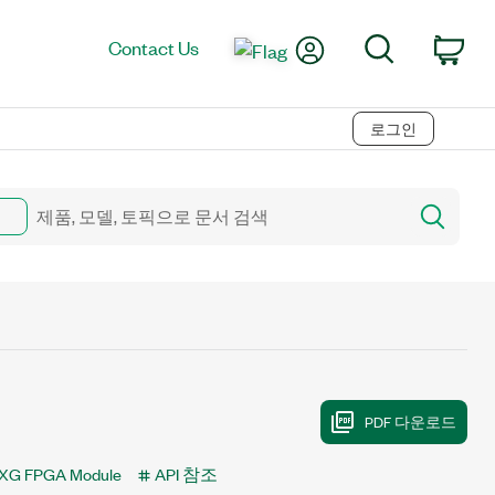
My Account
Search
Contact Us
Car
로그인
XG FPGA Module
API 참조