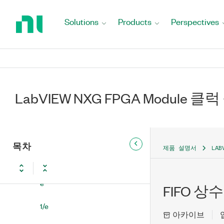
Return
to
Solutions
Products
Perspectives
상수
Home
Page
배열 상수
아보가드로 상수
불리언 (참 또는 거짓) 상수
LabVIEW NXG FPGA Module 클
e의 상용로그
클러스터 상수
목차
제품 설명서
LAB
주석
e
FIFO 상수
1/e
아카이브