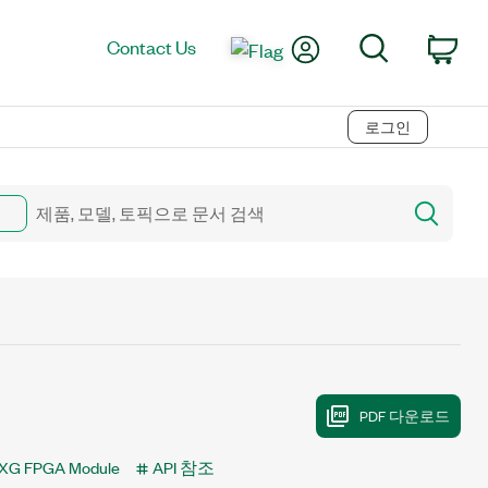
My Account
Search
Contact Us
Car
로그인
XG FPGA Module
API 참조