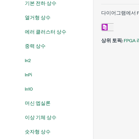
기본 전하 상수
다이어그램에서 F
열거형 상수
에러 클러스터 상수
상위 토픽:
FPGA
중력 상수
ln2
lnPi
ln10
머신 엡실론
이상 기체 상수
숫자형 상수