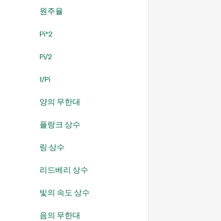
원주율
Pi*2
Pi/2
1/Pi
양의 무한대
플랑크 상수
링 상수
리드베리 상수
빛의 속도 상수
음의 무한대