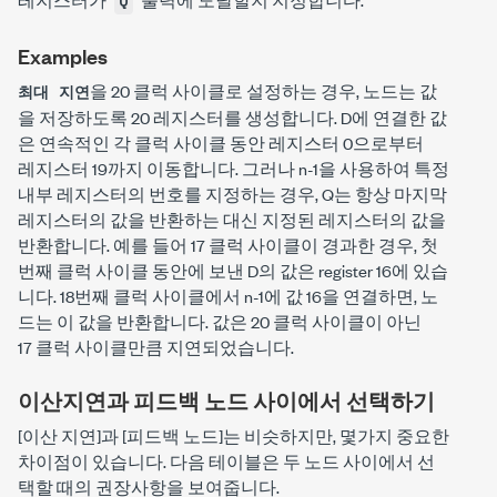
Q
Examples
을
20 클럭
사이클로 설정하는 경우, 노드는 값
최대 지연
을 저장하도록
20 레지스터
를 생성합니다.
D
에 연결한 값
은 연속적인 각 클럭 사이클 동안
레지스터 0
으로부터
레지스터 19
까지 이동합니다. 그러나
n-1
을 사용하여 특정
내부 레지스터의 번호를 지정하는 경우,
Q
는 항상 마지막
레지스터의 값을 반환하는 대신 지정된 레지스터의 값을
반환합니다. 예를 들어
17 클럭
사이클이 경과한 경우, 첫
번째 클럭 사이클 동안에 보낸
D
의 값은
register 16
에 있습
니다.
18번째 클럭 사이클
에서
n-1
에 값 16을 연결하면, 노
드는 이 값을 반환합니다. 값은 20 클럭 사이클이 아닌
17 클럭
사이클만큼 지연되었습니다.
이산지연과 피드백 노드 사이에서 선택하기
[이산 지연]
과
[피드백 노드]
는 비슷하지만, 몇가지 중요한
차이점이 있습니다. 다음 테이블은 두 노드 사이에서 선
택할 때의 권장사항을 보여줍니다.