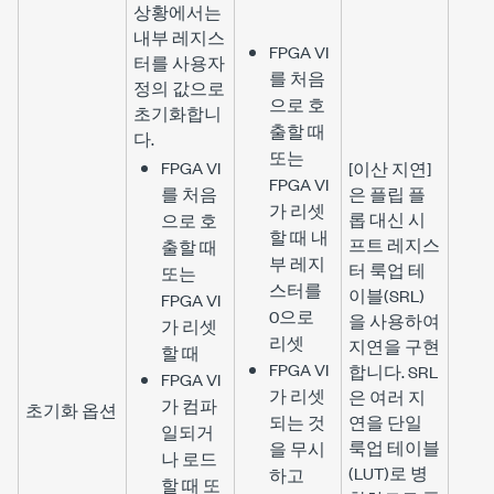
상황에서는
내부 레지스
FPGA VI
터를 사용자
를 처음
정의 값으로
으로 호
초기화합니
출할 때
다.
또는
FPGA VI
[이산 지연]
FPGA VI
를 처음
은 플립 플
가 리셋
롭 대신 시
으로 호
할 때 내
프트 레지스
출할 때
부 레지
터 룩업 테
또는
스터를
이블(SRL)
FPGA VI
0으로
을 사용하여
가 리셋
리셋
지연을 구현
할 때
FPGA VI
합니다. SRL
FPGA VI
가 리셋
은 여러 지
가 컴파
초기화 옵션
되는 것
연을 단일
일되거
룩업 테이블
을 무시
나 로드
(LUT)로 병
하고
할 때 또