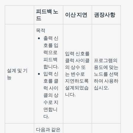
피드백 노
이산 지연
권장사항
드
목적
출력 신
호를 입
력으로
입력 신호를
피드백
클럭 사이클
프로그램의
합니다.
의 상수 또
용도에 맞는
설계 및 기
입력 신
는 변수로
노드를 선택
능
호를 클
지연하도록
하여 사용하
설계되었습
십시오.
럭 사이
니다.
클의 상
수로 지
연합니
다.
다음과 같은