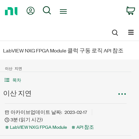
Return
My Account
Search
C
to
Home
Page
LabVIEW NXG FPGA Module 클럭 구동 로직 API 참조
이산 지연
목차
이산 지연
아카이브
업데이트 날짜:
2023-02-17
3분 (읽기 시간)
LabVIEW NXG FPGA Module
API 참조