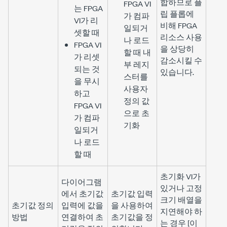
합하므로 플
FPGA VI
는 FPGA
립 플롭에
가 컴파
VI가 리
비해 FPGA
일되거
셋할 때
리소스 사용
나 로드
FPGA VI
을 상당히
할 때 내
가 리셋
감소시킬 수
부 레지
되는 것
있습니다.
스터를
을 무시
사용자
하고
정의 값
FPGA VI
으로 초
가 컴파
기화
일되거
나 로드
할 때
초기화 VI가
다이어그램
있거나 고정
에서
초기값
초기값
입력
크기 배열을
초기값 정의
입력에 값을
을 사용하여
지연해야 하
방법
연결하여 초
초기값을 정
는 경우
[이