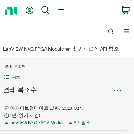
Return
My Account
Search
C
to
Home
Page
LabVIEW NXG FPGA Module 클럭 구동 로직 API 참조
켤레 복소수
목차
켤레 복소수
아카이브
업데이트 날짜:
2023-02-17
1분 (읽기 시간)
LabVIEW NXG FPGA Module
API 참조