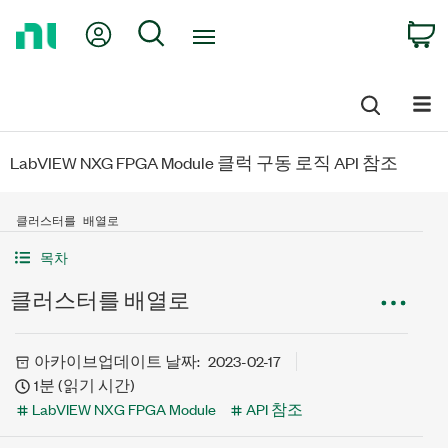
Return
My Account
Search
C
to
Home
Page
LabVIEW NXG FPGA Module 클럭 구동 로직 API 참조
클러스터를 배열로
목차
클러스터를 배열로
아카이브
업데이트 날짜:
2023-02-17
1분 (읽기 시간)
LabVIEW NXG FPGA Module
API 참조