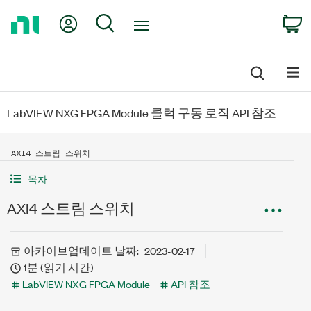
Return
My Account
Search
C
to
Home
Page
LabVIEW NXG FPGA Module 클럭 구동 로직 API 참조
AXI4 스트림 스위치
목차
AXI4 스트림 스위치
아카이브
업데이트 날짜:
2023-02-17
1분 (읽기 시간)
LabVIEW NXG FPGA Module
API 참조