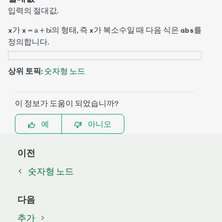
입력의 절대값.
가
= a + b
i
의 형태, 즉
가 복소수일 때 다음 식은
를
x
x
x
abs
정의합니다.
상위 토픽:
숫자형 노드
이 정보가 도움이 되었습니까?
예
아니오
이전
숫자형 노드
다음
추가