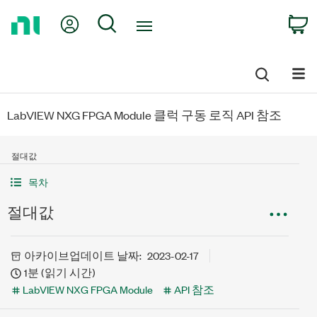
Return
My Account
Search
C
to
Home
Page
LabVIEW NXG FPGA Module 클럭 구동 로직 API 참조
절대값
목차
절대값
아카이브
업데이트 날짜:
2023-02-17
1분 (읽기 시간)
LabVIEW NXG FPGA Module
API 참조