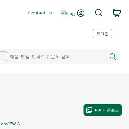
My Account
Search
Contact Us
Car
로그인
LabVIEW G