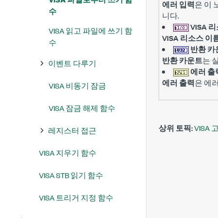
에러 입력
은 이
수
니다.
VISA 
VISA 읽고 파일에 쓰기 함
VISA 리소스 이
수
반환 카
반환 카운트
는 
이벤트 다루기
에러 출
에러 출력
은 에
VISA 비동기 잠금
VISA 잠금 해제 함수
상위 토픽:
VISA 
레지스터 접근
VISA 지우기 함수
VISA STB 읽기 함수
VISA 트리거 지정 함수