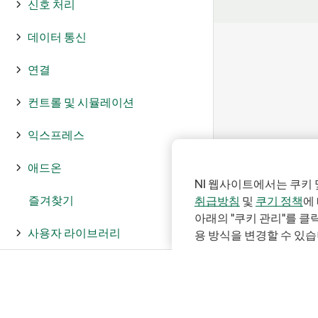
신호 처리
데이터 통신
연결
컨트롤 및 시뮬레이션
익스프레스
애드온
NI 웹사이트에서는 쿠키 
즐겨찾기
취급방침
및
쿠기 정책
에
아래의 "쿠키 관리"를 
사용자 라이브러리
용 방식을 변경할 수 있습
프로퍼티와 메소드 참조
LabVIEW 환경 참조