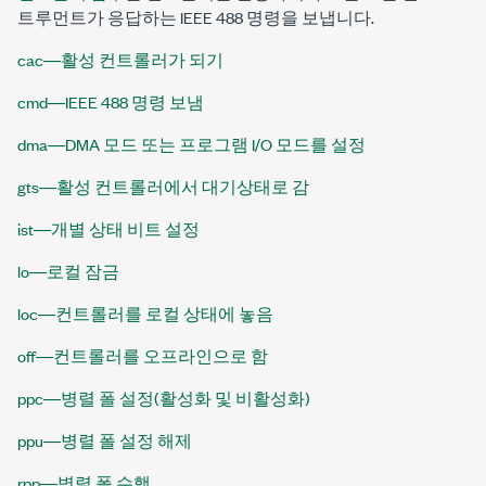
트루먼트가 응답하는 IEEE 488 명령을 보냅니다.
cac―활성 컨트롤러가 되기
cmd―IEEE 488 명령 보냄
dma―DMA 모드 또는 프로그램 I/O 모드를 설정
gts―활성 컨트롤러에서 대기상태로 감
ist―개별 상태 비트 설정
lo―로컬 잠금
loc―컨트롤러를 로컬 상태에 놓음
off―컨트롤러를 오프라인으로 함
ppc―병렬 폴 설정(활성화 및 비활성화)
ppu―병렬 폴 설정 해제
rpp―병렬 폴 수행