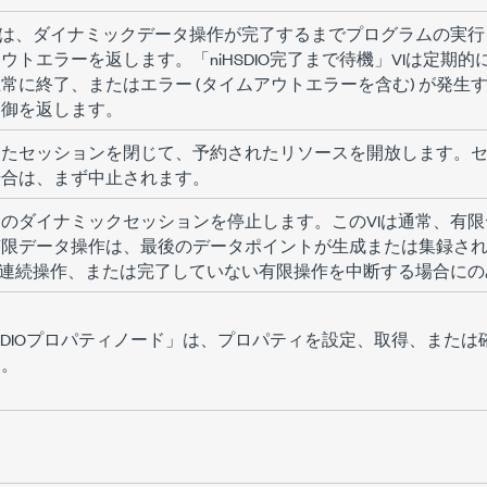
Iは、ダイナミックデータ操作が完了するまでプログラムの実
ウトエラーを返します。「niHSDIO完了まで待機」VIは定期
常に終了、またはエラー (タイムアウトエラーを含む) が発生
制御を返します。
したセッションを閉じて、予約されたリソースを開放します。
場合は、まず中止されます。
のダイナミックセッションを停止します。このVIは通常、有
有限データ操作は、最後のデータポイントが生成または集録さ
は連続操作、または完了していない有限操作を中断する場合に
HSDIOプロパティノード」は、プロパティを設定、取得、また
す。