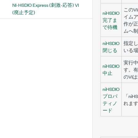
NI-HSDIO Express (刺激-応答) VI
このV
(廃止予定)
niHSDIO
イムア
完了ま
作が正
で待機
ムへ
niHSDIO
指定
閉じる
いる
実行中
niHSDIO
す。
中止
のVI
niHSDIO
プロパ
「ni
ティノ
れま
ード