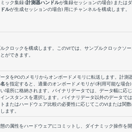
ミック集録 (
計測器ハンドル
が集録セッションの場合) またはダ
ンドル
が生成セッションの場合) 用にチャンネルを構成します。
ルクロックを構成します。このVIでは、サンプルクロックソ
ことができます。
データをPCのメモリからオンボードメモリに転送します。計測
形名
を指定すると、適量のオンボードメモリが (利用可能な場合)
い場所に格納されます。バイナリデータでは、データ幅に応じ
なインスタンスを選択します。バイナリデータ以外のデータで
トまたはハードウェア比較の必要性に応じてこのVIまたは関
択します。
状態の属性をハードウェアにコミットし、ダイナミック操作を