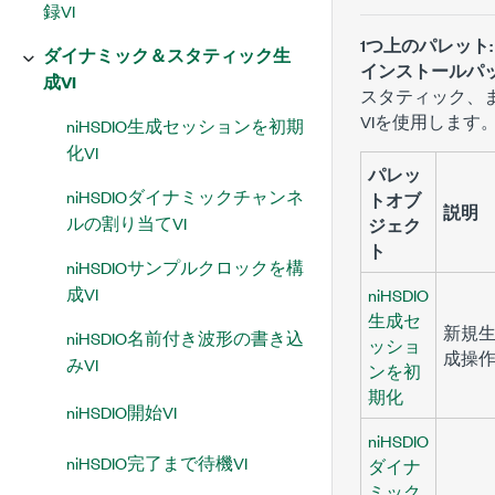
録VI
1つ上のパレット:
ダイナミック＆スタティック生
インストールパッ
成VI
スタティック、
VIを使用します
niHSDIO生成セッションを初期
化VI
パレッ
niHSDIOダイナミックチャンネ
トオブ
説明
ルの割り当てVI
ジェク
ト
niHSDIOサンプルクロックを構
成VI
niHSDIO
生成セ
新規
niHSDIO名前付き波形の書き込
ッショ
成操
みVI
ンを初
期化
niHSDIO開始VI
niHSDIO
niHSDIO完了まで待機VI
ダイナ
ミック