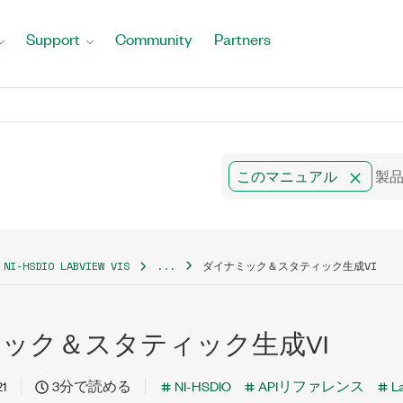
Support
Community
Partners
このマニュアル
NI-HSDIO LABVIEW VIS
...
ダイナミック＆スタティック生成VI
ック＆スタティック生成VI
21
3分で読める
NI-HSDIO
APIリファレンス
L