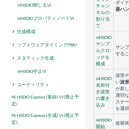
ダイナ
niHSDIO閉じるVI
チャン
器ハ
ネルの
niHSDIOプロパティノードVI
割り当
て
生成構成
niHSDIO
サンプ
ソフトウェアタイミングPMU
サンプ
ルクロ
する
ックを
スタティック生成
構成
niHSDIO中止VI
波形
niHSDIO
い
波
ユーティリティ
名前付
が新し
き波形
適切
NI-HSDIO Express (集録) VI (廃止予
の書き
ステー
定)
込み
を選
NI-HSDIO Express (生成) VI (廃止予
niHSDIO
定)
保留
開始