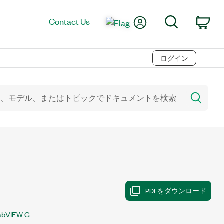
My Account
Search
Contact Us
Car
ログイン
abVIEW G