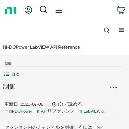
Return
My Account
Search
C
to
Home
Page
NI-DCPower LabVIEW API Reference
制御
目次
制御
更新日
2026-07-08
1分で読める
NI-DCPower
APIリファレンス
LabVIEW G
セッション内のチャンネルを制御するには、NI-